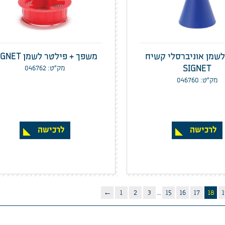
שמן אוניברסלי קשיח
משפך + פילטר לשמן SIGNET
SIGNET
מק”ט: 046762
מק”ט: 046760
לרכישה
לרכישה
←
1
2
3
…
15
16
17
18
1