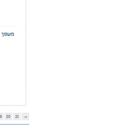
משפך ל
9
20
21
→