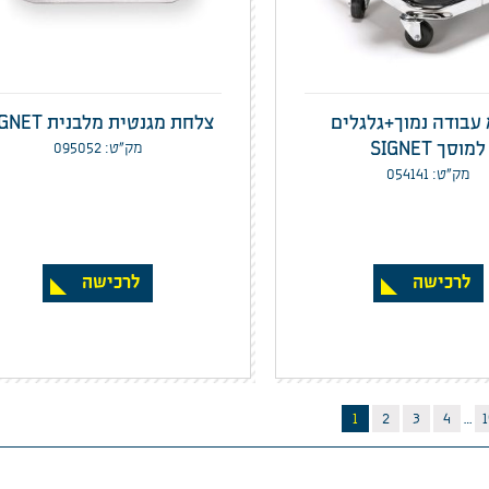
עבודה נמוך+גלגלים
צלחת מגנטית מלבנית SIGNET
למוסך SIGNET
מק”ט: 095052
מק”ט: 054141
לרכישה
לרכישה
1
2
3
4
…
1