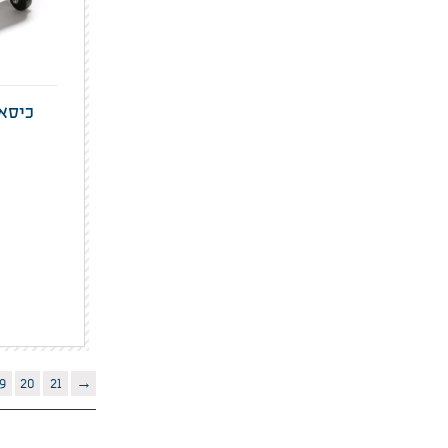
כיסא 
9
20
21
→