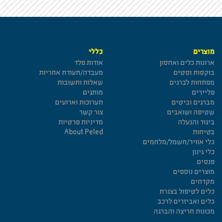
מוצרים
כללי
ארונות כלים ואחסון
אודות פלד
בוקסות וסטים
מעבדה/תעודת אחריות
מפתחות לברגים
שאלות ותשובות
פליירים
מותגים
מברגים וביטים
תערוכות וארועים
שטיפה ושואבים
צור קשר
ביגוד והנעלה
מדיניות פרטיות
בטיחות
About Peled
כלי אוויר/חשמל/מלחמים
כלי גינון
פנסים
מוצרים נוספים
מקדחים
כלים לטיפול בצנרת
כלים ואביזרים לרכב
מכונות חריצה והברגה