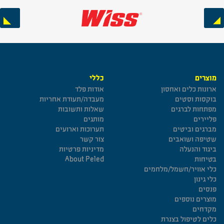
Next
Previous
מוצרים
כללי
ארונות כלים ואחסון
אודות פלד
בוקסות וסטים
מעבדה/תעודת אחריות
מפתחות לברגים
שאלות ותשובות
פליירים
מותגים
מברגים וביטים
תערוכות וארועים
שטיפה ושואבים
צור קשר
ביגוד והנעלה
מדיניות פרטיות
בטיחות
About Peled
כלי אוויר/חשמל/מלחמים
כלי גינון
פנסים
מוצרים נוספים
מקדחים
כלים לטיפול בצנרת