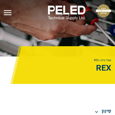
עמוד בית
>
REX
REX
סינון