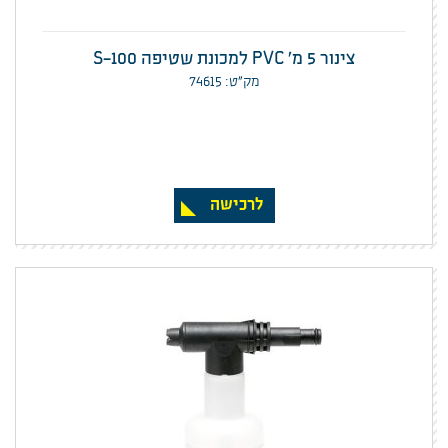
צינור 5 מ' PVC למכונת שטיפה S-100
מק”ט: 74615
לרכישה