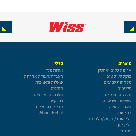
Next
Previous
מוצרים
כללי
ארונות כלים ואחסון
אודות פלד
בוקסות וסטים
מעבדה/תעודת אחריות
מפתחות לברגים
שאלות ותשובות
פליירים
מותגים
מברגים וביטים
תערוכות וארועים
שטיפה ושואבים
צור קשר
ביגוד והנעלה
מדיניות פרטיות
בטיחות
About Peled
כלי אוויר/חשמל/מלחמים
כלי גינון
פנסים