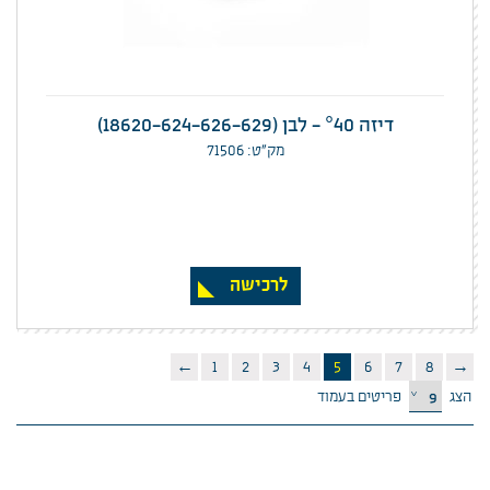
דיזה °40 - לבן (18620-624-626-629)
מק”ט: 71506
לרכישה
←
1
2
3
4
5
6
7
8
→
הצג
פריטים בעמוד