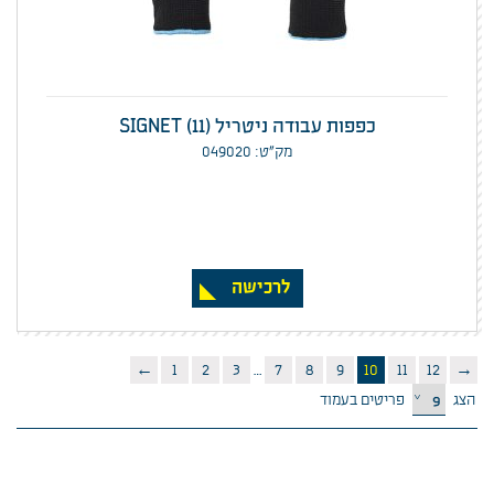
כפפות עבודה ניטריל (SIGNET (11
מק”ט: 049020
לרכישה
←
1
2
3
…
7
8
9
10
11
12
→
הצג
פריטים בעמוד