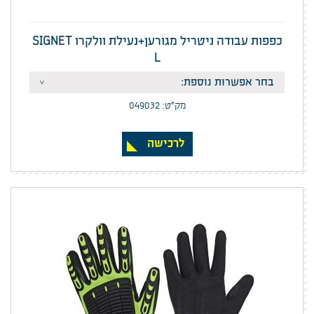
כפפות עבודה ניטריל מגורען+נעילת וולקרו SIGNET
L
מק”ט: 049032
לרכישה