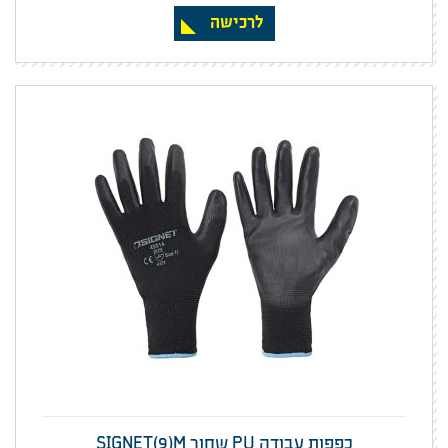
לרכישה
כפפות עבודה PU שחור SIGNET(9)M