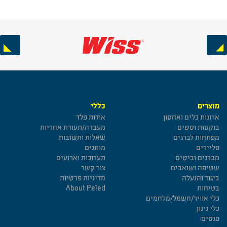
Next
Previous
מוצרים
כללי
ארונות כלים ואחסון
אודות פלד
בוקסות וסטים
מעבדה/תעודת אחריות
מפתחות לברגים
שאלות ותשובות
פליירים
מותגים
מברגים וביטים
תערוכות וארועים
שטיפה ושואבים
צור קשר
ביגוד והנעלה
מדיניות פרטיות
בטיחות
About Peled
כלי אוויר/חשמל/מלחמים
כלי גינון
פנסים