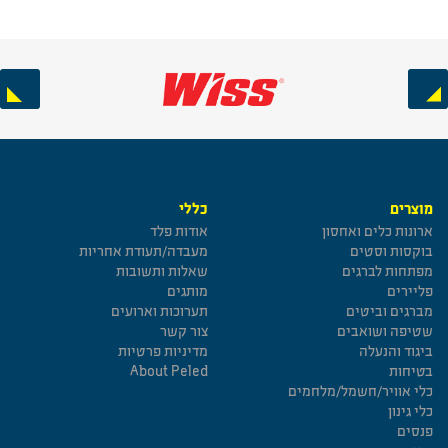
Next
Previous
מוצרים
כללי
ארונות כלים ואחסון
אודות פלד
בוקסות וסטים
מעבדה/תעודת אחריות
מפתחות לברגים
שאלות ותשובות
פליירים
מותגים
מברגים וביטים
תערוכות וארועים
שטיפה ושואבים
צור קשר
ביגוד והנעלה
מדיניות פרטיות
בטיחות
About Peled
כלי אוויר/חשמל/מלחמים
כלי גינון
פנסים