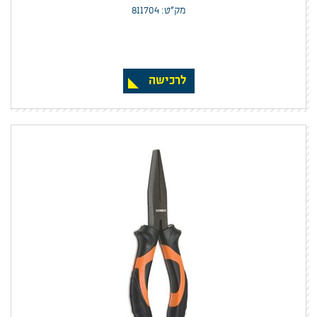
מק”ט: 811704
לרכישה