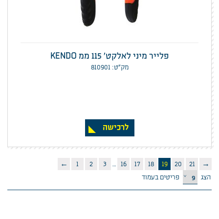
פלייר מיני לאלקט' 115 ממ KENDO
מק”ט: 810901
לרכישה
←
1
2
3
…
16
17
18
19
20
21
→
הצג
פריטים בעמוד