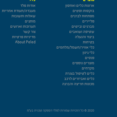
ארונות כלים ואחסון
אודות פלד
בוקסות וסטים
מעבדה/תעודת אחריות
מפתחות לברגים
שאלות ותשובות
פליירים
מותגים
מברגים וביטים
תערוכות וארועים
שטיפה ושואבים
צור קשר
ביגוד והנעלה
מדיניות פרטיות
בטיחות
About Peled
כלי אוויר/חשמל/מלחמים
כלי גינון
פנסים
מוצרים נוספים
מקדחים
כלים לטיפול בצנרת
כלים ואביזרים לרכב
מכונות חריצה והברגה
2020 © כל הזכויות שמורות לפלד הספקה טכנית בע”מ