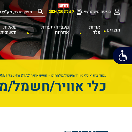
כניסת משתמשים
קטלוג 2024/25
אודות
מעבדה/תעודת
שאלות
מוצרים
פלד
אחריות
ותשובות
עמוד בית
כלי אוויר/חשמל/מלחמים
פטיש אוויר "SIGNET 920Nm D1/2
כלי אוויר/חשמל/מ