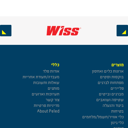
Next
Previous
מוצרים
כללי
ארונות כלים ואחסון
אודות פלד
בוקסות וסטים
מעבדה/תעודת אחריות
מפתחות לברגים
שאלות ותשובות
פליירים
מותגים
מברגים וביטים
תערוכות וארועים
שטיפה ושואבים
צור קשר
ביגוד והנעלה
מדיניות פרטיות
בטיחות
About Peled
כלי אוויר/חשמל/מלחמים
כלי גינון