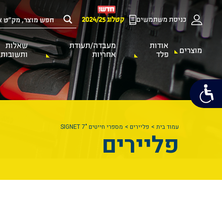
כניסת משתמשים
קטלוג 2024/25
אודות
מעבדה/תעודת
שאלות
מוצרים
פלד
אחריות
ותשובות
עמוד בית
פליירים
מספרי חייטים "SIGNET 7
פליירים