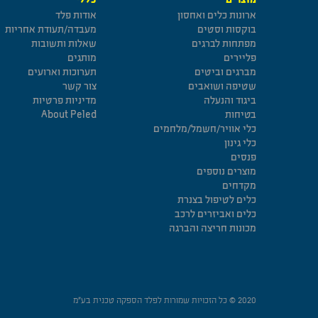
ארונות כלים ואחסון
אודות פלד
בוקסות וסטים
מעבדה/תעודת אחריות
מפתחות לברגים
שאלות ותשובות
פליירים
מותגים
מברגים וביטים
תערוכות וארועים
שטיפה ושואבים
צור קשר
ביגוד והנעלה
מדיניות פרטיות
בטיחות
About Peled
כלי אוויר/חשמל/מלחמים
כלי גינון
פנסים
מוצרים נוספים
מקדחים
כלים לטיפול בצנרת
כלים ואביזרים לרכב
מכונות חריצה והברגה
2020 © כל הזכויות שמורות לפלד הספקה טכנית בע”מ