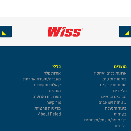
Next
Previous
מוצרים
כללי
ארונות כלים ואחסון
אודות פלד
בוקסות וסטים
מעבדה/תעודת אחריות
מפתחות לברגים
שאלות ותשובות
פליירים
מותגים
מברגים וביטים
תערוכות וארועים
שטיפה ושואבים
צור קשר
ביגוד והנעלה
מדיניות פרטיות
בטיחות
About Peled
כלי אוויר/חשמל/מלחמים
כלי גינון