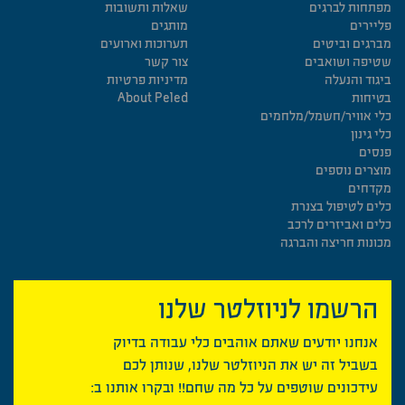
מפתחות לברגים
שאלות ותשובות
פליירים
מותגים
מברגים וביטים
תערוכות וארועים
שטיפה ושואבים
צור קשר
ביגוד והנעלה
מדיניות פרטיות
בטיחות
About Peled
כלי אוויר/חשמל/מלחמים
כלי גינון
פנסים
מוצרים נוספים
מקדחים
כלים לטיפול בצנרת
כלים ואביזרים לרכב
מכונות חריצה והברגה
הרשמו לניוזלטר שלנו
אנחנו יודעים שאתם אוהבים כלי עבודה בדיוק
בשביל זה יש את הניוזלטר שלנו, שנותן לכם
עידכונים שוטפים על כל מה שחם!! ובקרו אותנו ב: