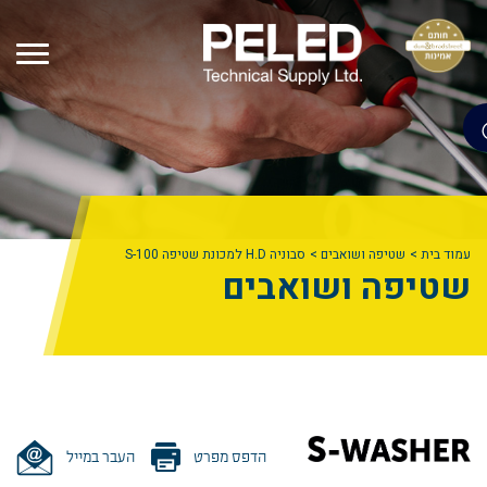
עמוד בית
שטיפה ושואבים
סבוניה H.D למכונת שטיפה S-100
שטיפה ושואבים
הדפס מפרט
העבר במייל