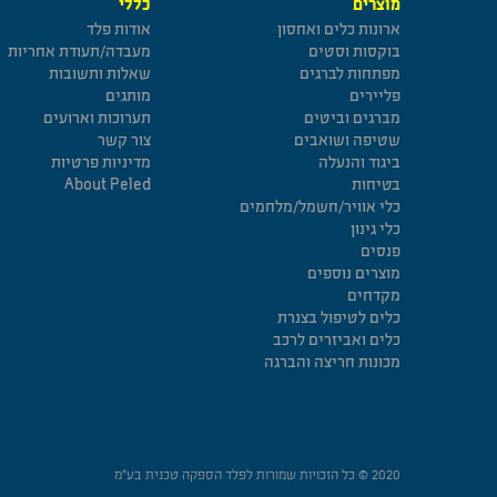
מוצרים
כללי
ארונות כלים ואחסון
אודות פלד
בוקסות וסטים
מעבדה/תעודת אחריות
מפתחות לברגים
שאלות ותשובות
פליירים
מותגים
מברגים וביטים
תערוכות וארועים
שטיפה ושואבים
צור קשר
ביגוד והנעלה
מדיניות פרטיות
בטיחות
About Peled
כלי אוויר/חשמל/מלחמים
כלי גינון
פנסים
מוצרים נוספים
מקדחים
כלים לטיפול בצנרת
כלים ואביזרים לרכב
מכונות חריצה והברגה
2020 © כל הזכויות שמורות לפלד הספקה טכנית בע”מ