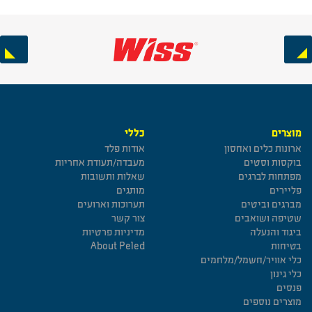
Next
Previous
מוצרים
כללי
ארונות כלים ואחסון
אודות פלד
בוקסות וסטים
מעבדה/תעודת אחריות
מפתחות לברגים
שאלות ותשובות
פליירים
מותגים
מברגים וביטים
תערוכות וארועים
שטיפה ושואבים
צור קשר
ביגוד והנעלה
מדיניות פרטיות
בטיחות
About Peled
כלי אוויר/חשמל/מלחמים
כלי גינון
פנסים
מוצרים נוספים