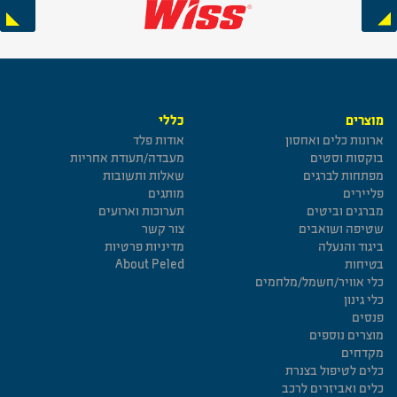
Next
Previous
מוצרים
כללי
ארונות כלים ואחסון
אודות פלד
בוקסות וסטים
מעבדה/תעודת אחריות
מפתחות לברגים
שאלות ותשובות
פליירים
מותגים
מברגים וביטים
תערוכות וארועים
שטיפה ושואבים
צור קשר
ביגוד והנעלה
מדיניות פרטיות
בטיחות
About Peled
כלי אוויר/חשמל/מלחמים
כלי גינון
פנסים
מוצרים נוספים
מקדחים
כלים לטיפול בצנרת
כלים ואביזרים לרכב