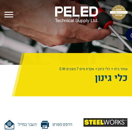
עמוד בית
כלי גינון
אקדח מים 7 מצבים S.W
כלי גינון
הדפס מפרט
העבר במייל