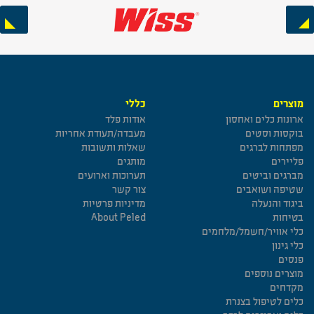
Next
Previous
מוצרים
כללי
ארונות כלים ואחסון
אודות פלד
בוקסות וסטים
מעבדה/תעודת אחריות
מפתחות לברגים
שאלות ותשובות
פליירים
מותגים
מברגים וביטים
תערוכות וארועים
שטיפה ושואבים
צור קשר
ביגוד והנעלה
מדיניות פרטיות
בטיחות
About Peled
כלי אוויר/חשמל/מלחמים
כלי גינון
פנסים
מוצרים נוספים
מקדחים
כלים לטיפול בצנרת