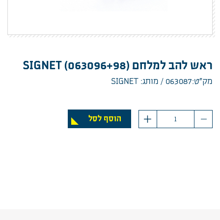
ראש להב למלחם (SIGNET (063096+98
מק”ט:063087
מותג: SIGNET
כמות
הוסף לסל