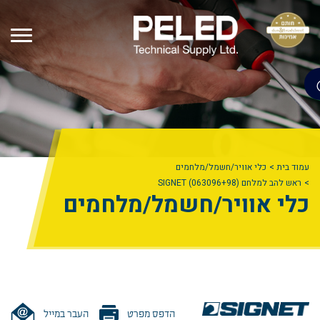
עמוד בית
כלי אוויר/חשמל/מלחמים
ראש להב למלחם (SIGNET (063096+98
כלי אוויר/חשמל/מלחמים
הדפס מפרט
העבר במייל