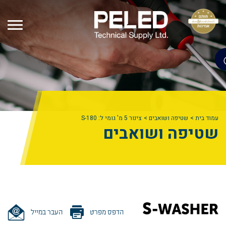
עמוד בית
שטיפה ושואבים
צינור 5 מ' גומי ל: S-180
שטיפה ושואבים
הדפס מפרט
העבר במייל