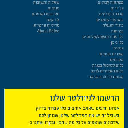
מפתחות לברגים
שאלות ותשובות
פליירים
מותגים
מברגים וביטים
תערוכות וארועים
שטיפה ושואבים
צור קשר
ביגוד והנעלה
מדיניות פרטיות
בטיחות
About Peled
כלי אוויר/חשמל/מלחמים
כלי גינון
פנסים
מוצרים נוספים
מקדחים
כלים לטיפול בצנרת
כלים ואביזרים לרכב
מכונות חריצה והברגה
הרשמו לניוזלטר שלנו
אנחנו יודעים שאתם אוהבים כלי עבודה בדיוק
בשביל זה יש את הניוזלטר שלנו, שנותן לכם
עידכונים שוטפים על כל מה שחם!! ובקרו אותנו ב: