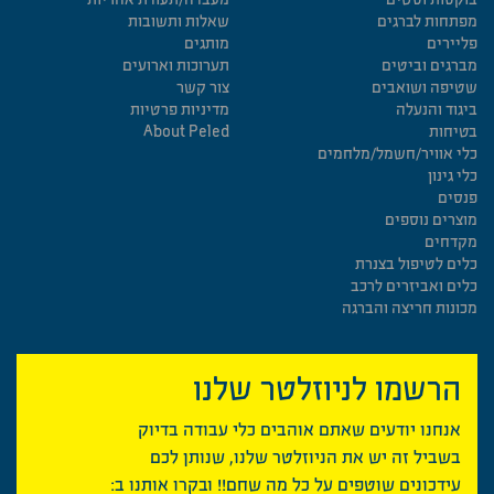
מפתחות לברגים
שאלות ותשובות
פליירים
מותגים
מברגים וביטים
תערוכות וארועים
שטיפה ושואבים
צור קשר
ביגוד והנעלה
מדיניות פרטיות
בטיחות
About Peled
כלי אוויר/חשמל/מלחמים
כלי גינון
פנסים
מוצרים נוספים
מקדחים
כלים לטיפול בצנרת
כלים ואביזרים לרכב
מכונות חריצה והברגה
הרשמו לניוזלטר שלנו
אנחנו יודעים שאתם אוהבים כלי עבודה בדיוק
בשביל זה יש את הניוזלטר שלנו, שנותן לכם
עידכונים שוטפים על כל מה שחם!! ובקרו אותנו ב: