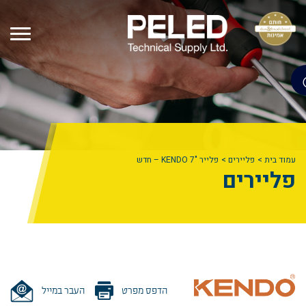
עמוד בית
פליירים
פלייר "KENDO 7 – חדש
פליירים
הדפס מפרט
העבר במייל