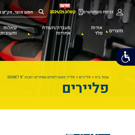
כניסת משתמשים
קטלוג 2024/25
אודות
מעבדה/תעודת
שאלות
מוצרים
פלד
אחריות
ותשובות
עמוד בית
פליירים
פלייר פטנט לפחים שפתיים רחבות "SIGNET 8
פליירים