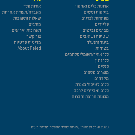
ארונות כלים ואחסון
אודות פלד
בוקסות וסטים
מעבדה/תעודת אחריות
מפתחות לברגים
שאלות ותשובות
פליירים
מותגים
מברגים וביטים
תערוכות וארועים
שטיפה ושואבים
צור קשר
ביגוד והנעלה
מדיניות פרטיות
בטיחות
About Peled
כלי אוויר/חשמל/מלחמים
כלי גינון
פנסים
מוצרים נוספים
מקדחים
כלים לטיפול בצנרת
כלים ואביזרים לרכב
מכונות חריצה והברגה
2020 © כל הזכויות שמורות לפלד הספקה טכנית בע”מ