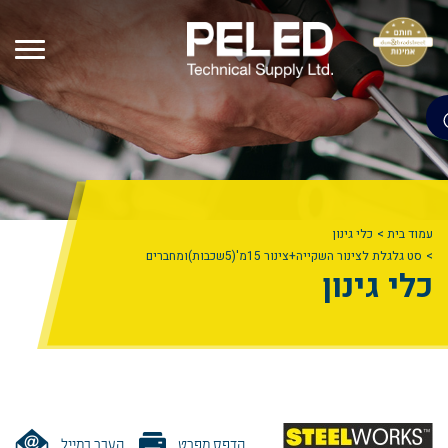
עמוד בית
כלי גינון
סט גלגלת לצינור השקייה+צינור 15מ'(5שכבות)ומחברים
כלי גינון
הדפס מפרט
העבר במייל