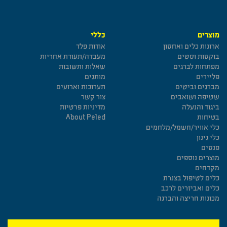
מוצרים
כללי
ארונות כלים ואחסון
אודות פלד
בוקסות וסטים
מעבדה/תעודת אחריות
מפתחות לברגים
שאלות ותשובות
פליירים
מותגים
מברגים וביטים
תערוכות וארועים
שטיפה ושואבים
צור קשר
ביגוד והנעלה
מדיניות פרטיות
בטיחות
About Peled
כלי אוויר/חשמל/מלחמים
כלי גינון
פנסים
מוצרים נוספים
מקדחים
כלים לטיפול בצנרת
כלים ואביזרים לרכב
מכונות חריצה והברגה