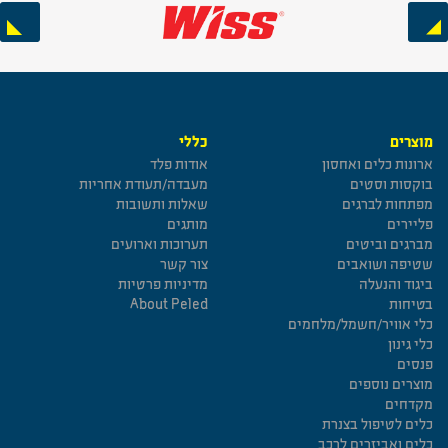
Next
Previous
מוצרים
כללי
ארונות כלים ואחסון
אודות פלד
בוקסות וסטים
מעבדה/תעודת אחריות
מפתחות לברגים
שאלות ותשובות
פליירים
מותגים
מברגים וביטים
תערוכות וארועים
שטיפה ושואבים
צור קשר
ביגוד והנעלה
מדיניות פרטיות
בטיחות
About Peled
כלי אוויר/חשמל/מלחמים
כלי גינון
פנסים
מוצרים נוספים
מקדחים
כלים לטיפול בצנרת
כלים ואביזרים לרכב