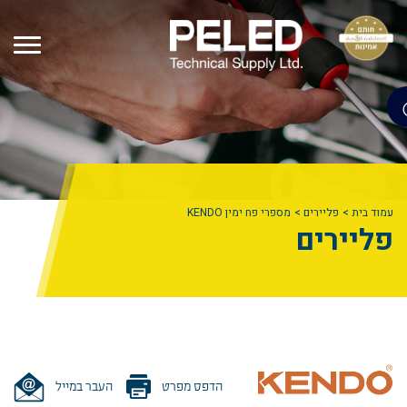
עמוד בית
פליירים
מספרי פח ימין KENDO
פליירים
הדפס מפרט
העבר במייל