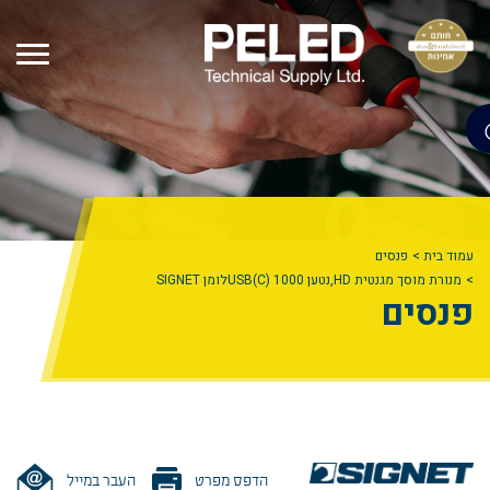
עמוד בית
פנסים
מנורת מוסך מגנטית HD,נטען 1000 (C)USBלומן SIGNET
פנסים
הדפס מפרט
העבר במייל