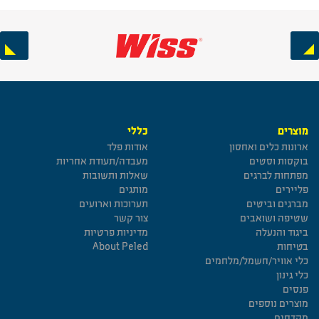
Next
Previous
מוצרים
כללי
ארונות כלים ואחסון
אודות פלד
בוקסות וסטים
מעבדה/תעודת אחריות
מפתחות לברגים
שאלות ותשובות
פליירים
מותגים
מברגים וביטים
תערוכות וארועים
שטיפה ושואבים
צור קשר
ביגוד והנעלה
מדיניות פרטיות
בטיחות
About Peled
כלי אוויר/חשמל/מלחמים
כלי גינון
פנסים
מוצרים נוספים
מקדחים