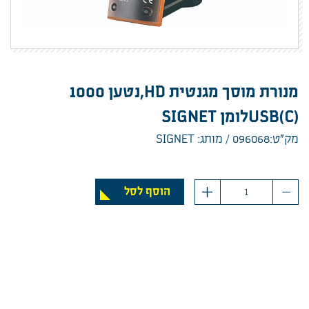
מנורת מוסך מגנטית HD,נטען 1000
(C)USBלומן SIGNET
מק”ט:096068
מותג: SIGNET
כמות
הוסף לסל