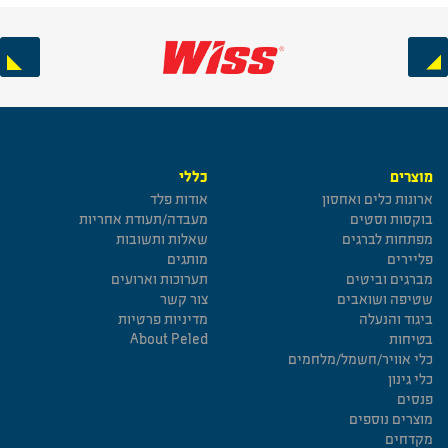
Next
Previous
מוצרים
כללי
ארונות כלים ואחסון
אודות פלד
בוקסות וסטים
מעבדה/תעודת אחריות
מפתחות לברגים
שאלות ותשובות
פליירים
מותגים
מברגים וביטים
תערוכות וארועים
שטיפה ושואבים
צור קשר
ביגוד והנעלה
מדיניות פרטיות
בטיחות
About Peled
כלי אוויר/חשמל/מלחמים
כלי גינון
פנסים
מוצרים נוספים
מקדחים