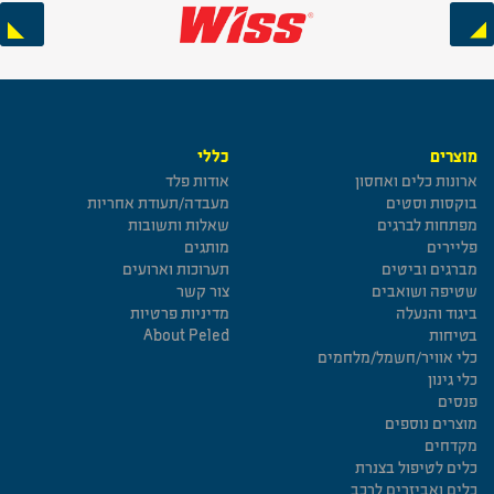
Next
Previous
מוצרים
כללי
ארונות כלים ואחסון
אודות פלד
בוקסות וסטים
מעבדה/תעודת אחריות
מפתחות לברגים
שאלות ותשובות
פליירים
מותגים
מברגים וביטים
תערוכות וארועים
שטיפה ושואבים
צור קשר
ביגוד והנעלה
מדיניות פרטיות
בטיחות
About Peled
כלי אוויר/חשמל/מלחמים
כלי גינון
פנסים
מוצרים נוספים
מקדחים
כלים לטיפול בצנרת
כלים ואביזרים לרכב