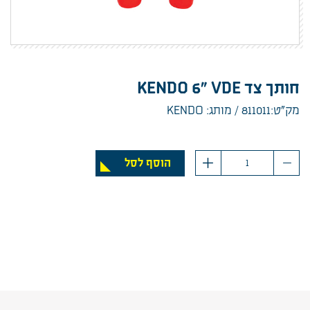
חותך צד KENDO 6" VDE
מק”ט:811011
מותג: KENDO
כמות
הוסף לסל