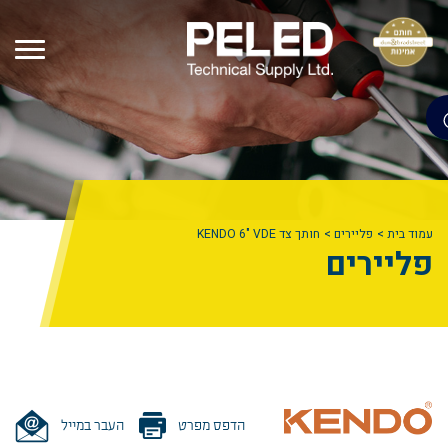
עמוד בית
פליירים
חותך צד KENDO 6" VDE
פליירים
הדפס מפרט
העבר במייל