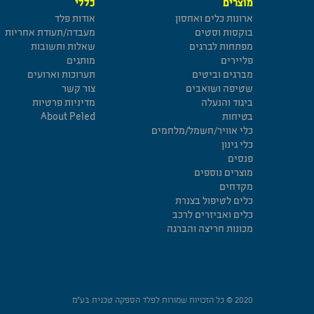
מוצרים
כללי
ארונות כלים ואחסון
אודות פלד
בוקסות וסטים
מעבדה/תעודת אחריות
מפתחות לברגים
שאלות ותשובות
פליירים
מותגים
מברגים וביטים
תערוכות וארועים
שטיפה ושואבים
צור קשר
ביגוד והנעלה
מדיניות פרטיות
בטיחות
About Peled
כלי אוויר/חשמל/מלחמים
כלי גינון
פנסים
מוצרים נוספים
מקדחים
כלים לטיפול בצנרת
כלים ואביזרים לרכב
מכונות חריצה והברגה
2020 © כל הזכויות שמורות לפלד הספקה טכנית בע”מ