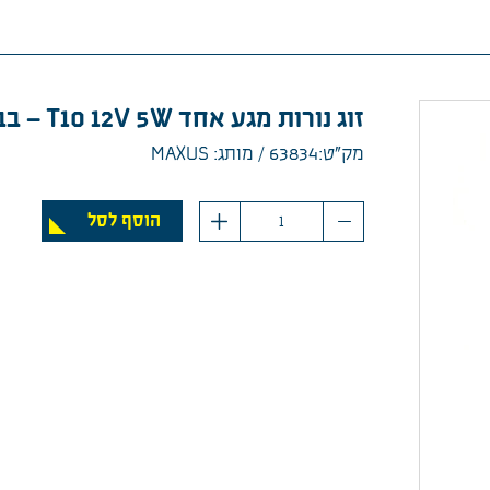
זוג נורות מגע אחד T10 12V 5W – בבליסטר
מק”ט:63834
מותג: MAXUS
כמות
הוסף לסל