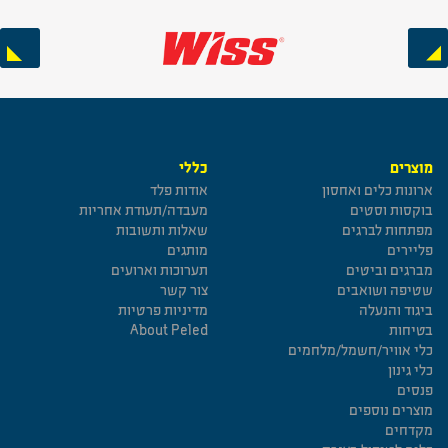
Next
Previous
מוצרים
כללי
ארונות כלים ואחסון
אודות פלד
בוקסות וסטים
מעבדה/תעודת אחריות
מפתחות לברגים
שאלות ותשובות
פליירים
מותגים
מברגים וביטים
תערוכות וארועים
שטיפה ושואבים
צור קשר
ביגוד והנעלה
מדיניות פרטיות
בטיחות
About Peled
כלי אוויר/חשמל/מלחמים
כלי גינון
פנסים
מוצרים נוספים
מקדחים