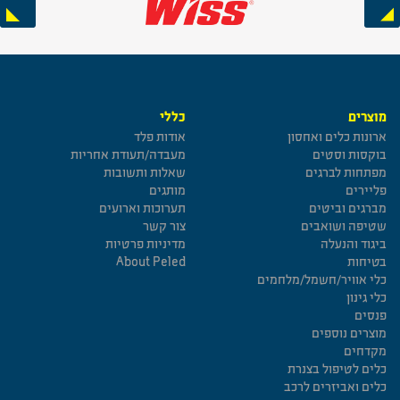
Next
Previous
מוצרים
כללי
ארונות כלים ואחסון
אודות פלד
בוקסות וסטים
מעבדה/תעודת אחריות
מפתחות לברגים
שאלות ותשובות
פליירים
מותגים
מברגים וביטים
תערוכות וארועים
שטיפה ושואבים
צור קשר
ביגוד והנעלה
מדיניות פרטיות
בטיחות
About Peled
כלי אוויר/חשמל/מלחמים
כלי גינון
פנסים
מוצרים נוספים
מקדחים
כלים לטיפול בצנרת
כלים ואביזרים לרכב