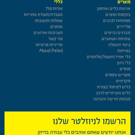
מוצרים
כללי
ארונות כלים ואחסון
אודות פלד
בוקסות וסטים
מעבדה/תעודת אחריות
מפתחות לברגים
שאלות ותשובות
פליירים
מותגים
מברגים וביטים
תערוכות וארועים
שטיפה ושואבים
צור קשר
ביגוד והנעלה
מדיניות פרטיות
בטיחות
About Peled
כלי אוויר/חשמל/מלחמים
כלי גינון
פנסים
מוצרים נוספים
מקדחים
כלים לטיפול בצנרת
כלים ואביזרים לרכב
מכונות חריצה והברגה
הרשמו לניוזלטר שלנו
אנחנו יודעים שאתם אוהבים כלי עבודה בדיוק