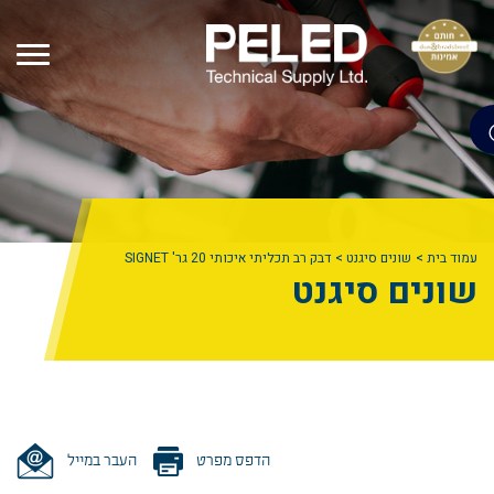
עמוד בית
שונים סיגנט
דבק רב תכליתי איכותי 20 גר' SIGNET
שונים סיגנט
הדפס מפרט
העבר במייל