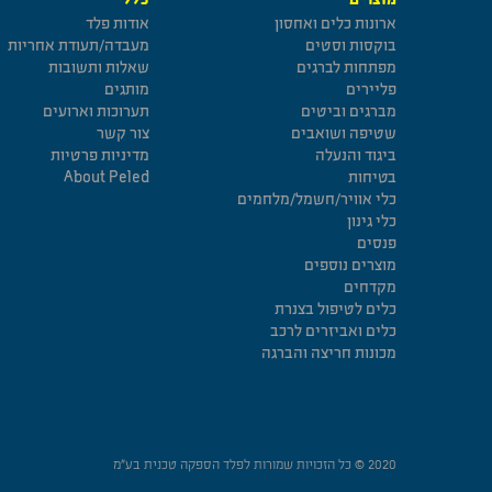
ארונות כלים ואחסון
אודות פלד
בוקסות וסטים
מעבדה/תעודת אחריות
מפתחות לברגים
שאלות ותשובות
פליירים
מותגים
מברגים וביטים
תערוכות וארועים
שטיפה ושואבים
צור קשר
ביגוד והנעלה
מדיניות פרטיות
בטיחות
About Peled
כלי אוויר/חשמל/מלחמים
כלי גינון
פנסים
מוצרים נוספים
מקדחים
כלים לטיפול בצנרת
כלים ואביזרים לרכב
מכונות חריצה והברגה
2020 © כל הזכויות שמורות לפלד הספקה טכנית בע”מ