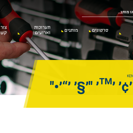
תערוכות
צור
סרטונים
מותגים
וארועים
קשר
׳¢׳ ׳™׳ "׳§׳ ׳“׳•"