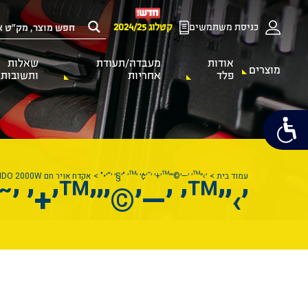
כניסת משתמשים
קטלוג 2024/25
אודות
מעבדה/תעודת
שאלות
מוצרים
פלד
אחריות
ותשובות
עמוד בית
׳›׳׳™׳ ׳—׳©׳׳׳™׳+׳ ׳˜׳¢׳ ׳™׳ "׳§׳ ׳“׳•"
אקדח אויר חם KENDO 2000W
׳›׳׳™׳ ׳—׳©׳׳׳™׳+׳ ׳˜